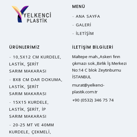
MENÜ
ANA SAYFA
GALERI
İLETIŞIM
ÜRÜNLERIMIZ
İLETIŞIM BILGILERI
Maltepe mah.,Askeri fırın
10,5X12 CM KURDELE,
çıkmazı sok.,Birlik İş Merkezi
LASTIK, ŞERIT
No:14 C blok Zeytinburnu
SARIM MAKARASI
İSTANBUL
8X8 CM DAR DOKUMA,
murat@yelkenci-
LASTIK, ŞERIT
plastik.com.tr
SARIM MAKARASI
+90 (0532) 346 75 74
15X15 KURDELE,
LASTIK, ŞERIT, İP
SARIM MAKARASI
20-25 MT VE 40MM
KURDELE, ÇEKMELI,