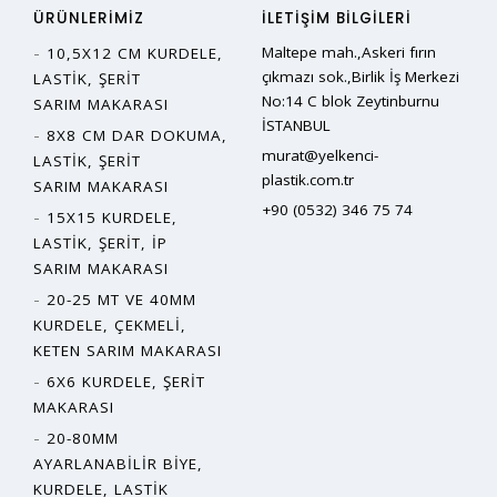
ÜRÜNLERIMIZ
İLETIŞIM BILGILERI
Maltepe mah.,Askeri fırın
10,5X12 CM KURDELE,
çıkmazı sok.,Birlik İş Merkezi
LASTIK, ŞERIT
No:14 C blok Zeytinburnu
SARIM MAKARASI
İSTANBUL
8X8 CM DAR DOKUMA,
murat@yelkenci-
LASTIK, ŞERIT
plastik.com.tr
SARIM MAKARASI
+90 (0532) 346 75 74
15X15 KURDELE,
LASTIK, ŞERIT, İP
SARIM MAKARASI
20-25 MT VE 40MM
KURDELE, ÇEKMELI,
KETEN SARIM MAKARASI
6X6 KURDELE, ŞERIT
MAKARASI
20-80MM
AYARLANABILIR BIYE,
KURDELE, LASTIK